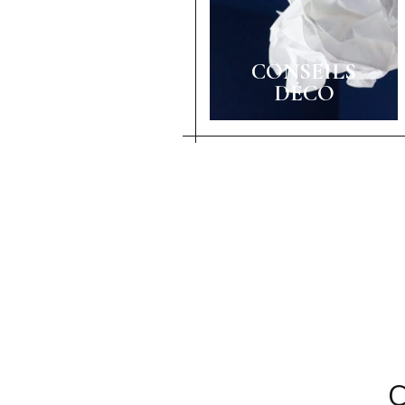
CONSEILS
DÉCO
C