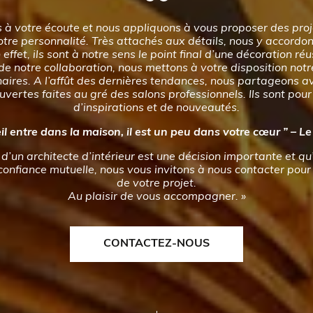
à votre écoute et nous appliquons à vous proposer des proj
tre personnalité. Très attachés aux détails, nous y accord
 effet, ils sont à notre sens le point final d’une décoration ré
 de notre collaboration, nous mettons à votre disposition not
naires. A l’affût des dernières tendances, nous partageons a
vertes faites au gré des salons professionnels. Ils sont pou
d’inspirations et de nouveautés.
leil entre dans la maison, il est un peu dans votre cœur ” – L
d’un architecte d’intérieur est une décision importante et qu’
 confiance mutuelle, nous vous invitons à nous contacter pour
de votre projet.
Au plaisir de vous accompagner. »
CONTACTEZ-NOUS