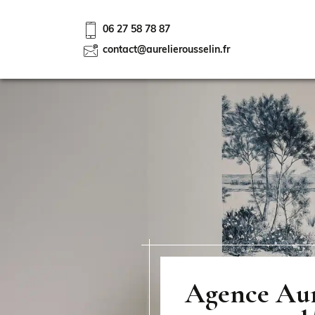
06 27 58 78 87
contact@aurelierousselin.fr
Agence Auré