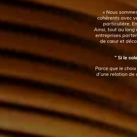
« Nous sommes 
cohérents avec vo
particulière. En
Ainsi, tout au long
entreprises parte
de cœur et décou
” Si le so
Parce que le choix 
d’une relation de