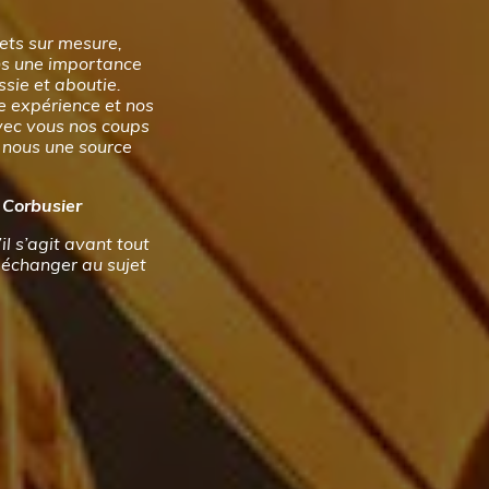
ets sur mesure,
ons une importance
ussie et aboutie.
re expérience et nos
vec vous nos coups
r nous une source
e Corbusier
il s’agit avant tout
 échanger au sujet