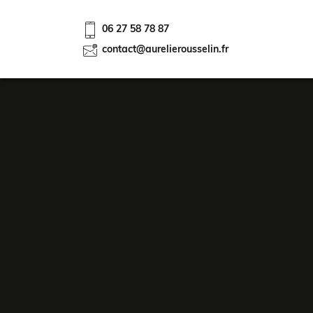
06 27 58 78 87
contact@aurelierousselin.fr